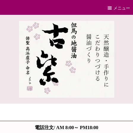
メニュー
電話注文/ AM 8:00～ PM18:00