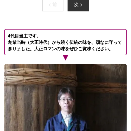
< 前
次 >
4代目当主です。
創業当時（大正時代）から続く伝統の味を、頑なに守って
参りました。大正ロマンの味をぜひご賞味ください。