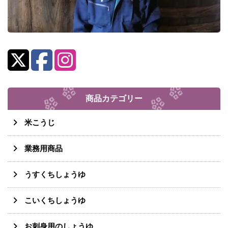
商品カテゴリー
米こうじ
業務用商品
うすくちしょうゆ
こいくちしょうゆ
お刺身用のしょうゆ