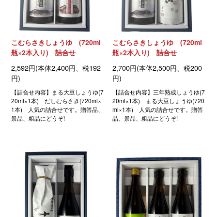
こむらさきしょうゆ (720ml
こむらさきしょうゆ (720ml
瓶×2本入り) 詰合せ
瓶×2本入り) 詰合せ
2,592円(本体2,400円、税192
2,700円(本体2,500円、税200
円)
円)
【詰合せ内容】まる大豆しょうゆ(7
【詰合せ内容】三年熟成しょうゆ(7
20ml×1本) だしむらさき(720ml×
20ml×1本) まる大豆しょうゆ(720
1本) 人気の詰合せです。贈答品、
ml×1本) 人気の詰合せです。贈答
景品、粗品にどうぞ!
品、景品、粗品にどうぞ!