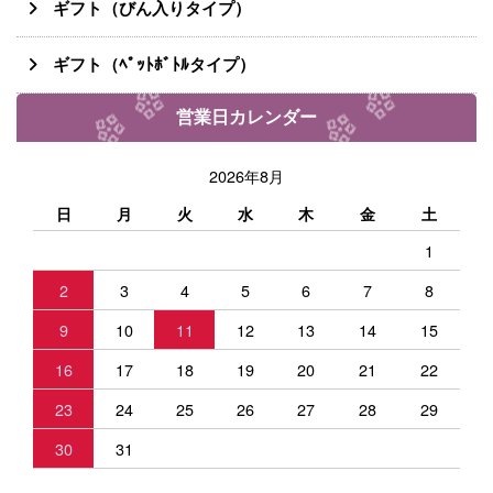
ギフト（びん入りタイプ）
ギフト（ﾍﾟｯﾄﾎﾞﾄﾙタイプ）
営業日カレンダー
2026年8月
日
月
火
水
木
金
土
1
2
3
4
5
6
7
8
9
10
11
12
13
14
15
16
17
18
19
20
21
22
23
24
25
26
27
28
29
30
31