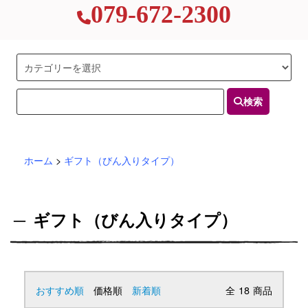
079-672-2300
検索
ホーム
>
ギフト（びん入りタイプ）
ギフト（びん入りタイプ）
おすすめ順
価格順
新着順
全
18
商品