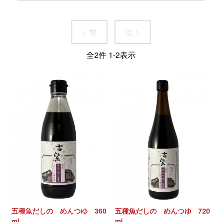
< 前
次 >
全
2
件
1
-
2
表示
五種魚だしの めんつゆ 360
五種魚だしの めんつゆ 720
ml
ml