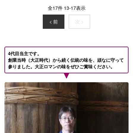
全
17
件
13
-
17
表示
< 前
次 >
4代目当主です。
創業当時（大正時代）から続く伝統の味を、頑なに守って
参りました。大正ロマンの味をぜひご賞味ください。