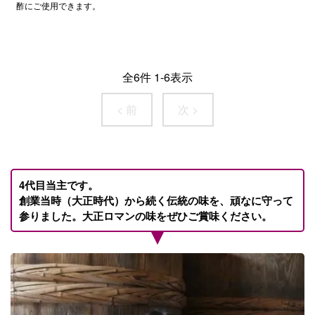
酢にご使用できます。
全
6
件
1
-
6
表示
< 前
次 >
4代目当主です。
創業当時（大正時代）から続く伝統の味を、頑なに守って
参りました。大正ロマンの味をぜひご賞味ください。