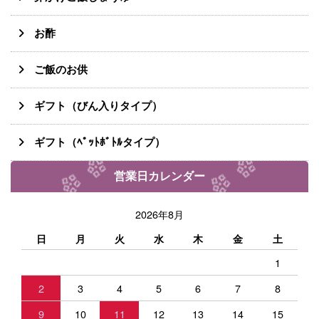
お酢
ご飯のお供
ギフト（びん入りタイプ）
ギフト（ﾍﾟｯﾄﾎﾞﾄﾙタイプ）
営業日カレンダー
2026年8月
日
月
火
水
木
金
土
1
2
3
4
5
6
7
8
9
10
11
12
13
14
15