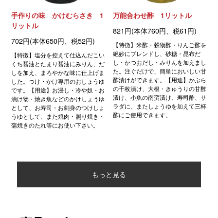
手作りの味 かけむらさき 1
万能合わせ酢 1リットル
リットル
821円(本体760円、税61円)
702円(本体650円、税52円)
【特徴】米酢・穀物酢・りんご酢を
絶妙にブレンドし、砂糖・昆布だ
【特徴】塩分を控えて仕込んだこい
し・かつおだし・みりんを加えまし
くち醤油とたまり醤油にみりん、だ
た。注ぐだけで、簡単においしい甘
しを加え、まろやかな味に仕上げま
酢漬けができます。【用途】かぶら
した。つけ・かけ専用のおしょうゆ
の千枚漬け、大根・きゅうりの甘酢
です。【用途】お浸し・冷や奴・お
漬け、小魚の南蛮漬け、寿司酢、サ
漬け物・焼き魚などのかけしょうゆ
ラダに、またしょうゆを加えて三杯
として、お寿司・お刺身のつけしょ
酢にご使用できます。
うゆとして、また焼肉・照り焼き・
蒲焼きのたれ等にお使い下さい。
もっと見る