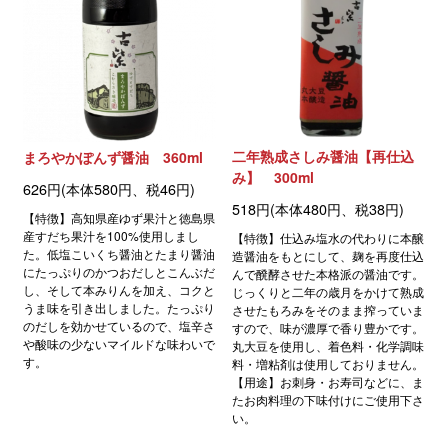
二年熟成さしみ醤油【再仕込
まろやかぽんず醤油 360ml
み】 300ml
626円(本体580円、税46円)
518円(本体480円、税38円)
【特徴】高知県産ゆず果汁と徳島県
産すだち果汁を100%使用しまし
【特徴】仕込み塩水の代わりに本醸
た。低塩こいくち醤油とたまり醤油
造醤油をもとにして、麹を再度仕込
にたっぷりのかつおだしとこんぶだ
んで醗酵させた本格派の醤油です。
し、そして本みりんを加え、コクと
じっくりと二年の歳月をかけて熟成
うま味を引き出しました。たっぷり
させたもろみをそのまま搾っていま
のだしを効かせているので、塩辛さ
すので、味が濃厚で香り豊かです。
や酸味の少ないマイルドな味わいで
丸大豆を使用し、着色料・化学調味
す。
料・増粘剤は使用しておりません。
【用途】お刺身・お寿司などに、ま
たお肉料理の下味付けにご使用下さ
い。