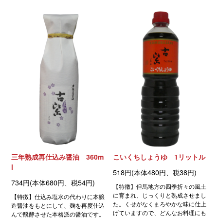
三年熟成再仕込み醤油 360m
こいくちしょうゆ 1リットル
l
518円(本体480円、税38円)
734円(本体680円、税54円)
【特徴】但馬地方の四季折々の風土
に育まれ、じっくりと熟成させまし
【特徴】仕込み塩水の代わりに本醸
た。くせがなくまろやかな味に仕上
造醤油をもとにして、麹を再度仕込
げていますので、どんなお料理にも
んで醗酵させた本格派の醤油です。