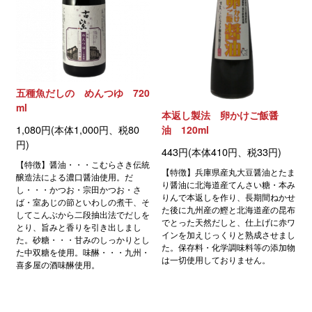
五種魚だしの めんつゆ 720
ml
本返し製法 卵かけご飯醤
1,080円(本体1,000円、税80
油 120ml
円)
443円(本体410円、税33円)
【特徴】醤油・・・こむらさき伝統
【特徴】兵庫県産丸大豆醤油とたま
醸造法による濃口醤油使用。だ
り醤油に北海道産てんさい糖・本み
し・・・かつお・宗田かつお・さ
りんで本返しを作り、長期間ねかせ
ば・室あじの節といわしの煮干、そ
た後に九州産の鰹と北海道産の昆布
してこんぶから二段抽出法でだしを
でとった天然だしと、仕上げに赤ワ
とり、旨みと香りを引き出しまし
インを加えじっくりと熟成させまし
た。砂糖・・・甘みのしっかりとし
た。保存料・化学調味料等の添加物
た中双糖を使用。味醂・・・九州・
は一切使用しておりません。
喜多屋の酒味醂使用。