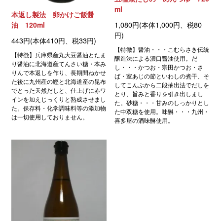
ml
本返し製法 卵かけご飯醤
1,080円(本体1,000円、税80
油 120ml
円)
443円(本体410円、税33円)
【特徴】醤油・・・こむらさき伝統
【特徴】兵庫県産丸大豆醤油とたま
醸造法による濃口醤油使用。だ
り醤油に北海道産てんさい糖・本み
し・・・かつお・宗田かつお・さ
りんで本返しを作り、長期間ねかせ
ば・室あじの節といわしの煮干、そ
た後に九州産の鰹と北海道産の昆布
してこんぶから二段抽出法でだしを
でとった天然だしと、仕上げに赤ワ
とり、旨みと香りを引き出しまし
インを加えじっくりと熟成させまし
た。砂糖・・・甘みのしっかりとし
た。保存料・化学調味料等の添加物
た中双糖を使用。味醂・・・九州・
は一切使用しておりません。
喜多屋の酒味醂使用。