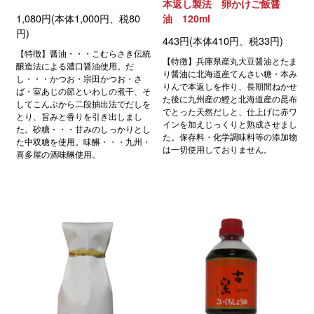
本返し製法 卵かけご飯醤
1,080円(本体1,000円、税80
油 120ml
円)
443円(本体410円、税33円)
【特徴】醤油・・・こむらさき伝統
【特徴】兵庫県産丸大豆醤油とたま
醸造法による濃口醤油使用。だ
り醤油に北海道産てんさい糖・本み
し・・・かつお・宗田かつお・さ
りんで本返しを作り、長期間ねかせ
ば・室あじの節といわしの煮干、そ
た後に九州産の鰹と北海道産の昆布
してこんぶから二段抽出法でだしを
でとった天然だしと、仕上げに赤ワ
とり、旨みと香りを引き出しまし
インを加えじっくりと熟成させまし
た。砂糖・・・甘みのしっかりとし
た。保存料・化学調味料等の添加物
た中双糖を使用。味醂・・・九州・
は一切使用しておりません。
喜多屋の酒味醂使用。