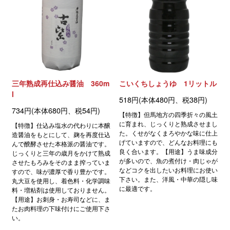
三年熟成再仕込み醤油 360m
こいくちしょうゆ 1リットル
l
518円(本体480円、税38円)
734円(本体680円、税54円)
【特徴】但馬地方の四季折々の風土
に育まれ、じっくりと熟成させまし
【特徴】仕込み塩水の代わりに本醸
た。くせがなくまろやかな味に仕上
造醤油をもとにして、麹を再度仕込
げていますので、どんなお料理にも
んで醗酵させた本格派の醤油です。
良く合います。【用途】うま味成分
じっくりと三年の歳月をかけて熟成
が多いので、魚の煮付け・肉じゃが
させたもろみをそのまま搾っていま
などコクを出したいお料理にお使い
すので、味が濃厚で香り豊かです。
下さい。また、洋風・中華の隠し味
丸大豆を使用し、着色料・化学調味
に最適です。
料・増粘剤は使用しておりません。
【用途】お刺身・お寿司などに、ま
たお肉料理の下味付けにご使用下さ
い。