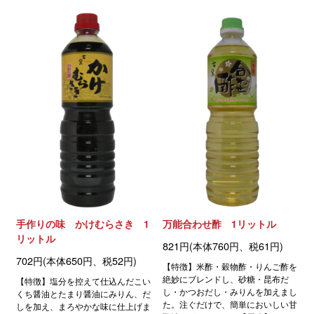
手作りの味 かけむらさき 1
万能合わせ酢 1リットル
リットル
821円(本体760円、税61円)
702円(本体650円、税52円)
【特徴】米酢・穀物酢・りんご酢を
絶妙にブレンドし、砂糖・昆布だ
【特徴】塩分を控えて仕込んだこい
し・かつおだし・みりんを加えまし
くち醤油とたまり醤油にみりん、だ
た。注ぐだけで、簡単においしい甘
しを加え、まろやかな味に仕上げま