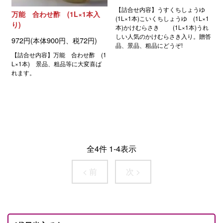
【詰合せ内容】うすくちしょうゆ
万能 合わせ酢 (1L×1本入
(1L×1本)こいくちしょうゆ (1L×1
り)
本)かけむらさき (1L×1本)うれ
しい人気のかけむらさき入り。贈答
972円(本体900円、税72円)
品、景品、粗品にどうぞ!
【詰合せ内容】万能 合わせ酢 (1
L×1本) 景品、粗品等に大変喜ば
れます。
全
4
件
1
-
4
表示
< 前
次 >