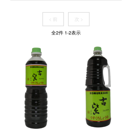
< 前
次 >
全
2
件
1
-
2
表示