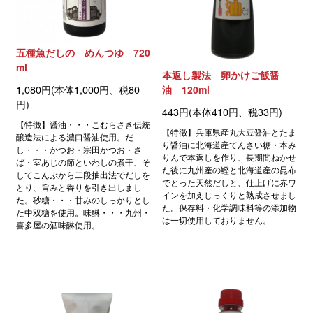
五種魚だしの めんつゆ 720
ml
本返し製法 卵かけご飯醤
1,080円(本体1,000円、税80
油 120ml
円)
443円(本体410円、税33円)
【特徴】醤油・・・こむらさき伝統
【特徴】兵庫県産丸大豆醤油とたま
醸造法による濃口醤油使用。だ
り醤油に北海道産てんさい糖・本み
し・・・かつお・宗田かつお・さ
りんで本返しを作り、長期間ねかせ
ば・室あじの節といわしの煮干、そ
た後に九州産の鰹と北海道産の昆布
してこんぶから二段抽出法でだしを
でとった天然だしと、仕上げに赤ワ
とり、旨みと香りを引き出しまし
インを加えじっくりと熟成させまし
た。砂糖・・・甘みのしっかりとし
た。保存料・化学調味料等の添加物
た中双糖を使用。味醂・・・九州・
は一切使用しておりません。
喜多屋の酒味醂使用。