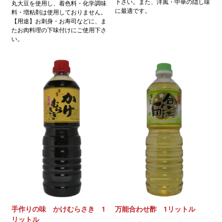
下さい。また、洋風・中華の隠し味
丸大豆を使用し、着色料・化学調味
に最適です。
料・増粘剤は使用しておりません。
【用途】お刺身・お寿司などに、ま
たお肉料理の下味付けにご使用下さ
い。
手作りの味 かけむらさき 1
万能合わせ酢 1リットル
リットル