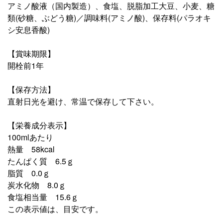
アミノ酸液（国内製造）、食塩、脱脂加工大豆、小麦、糖
類(砂糖、ぶどう糖)／調味料(アミノ酸)、保存料(パラオキ
シ安息香酸)
【賞味期限】
開栓前1年
【保存方法】
直射日光を避け、常温で保存して下さい。
【栄養成分表示】
100mlあたり
熱量 58kcal
たんぱく質 6.5ｇ
脂質 0.0ｇ
炭水化物 8.0ｇ
食塩相当量 15.6ｇ
この表示値は、目安です。