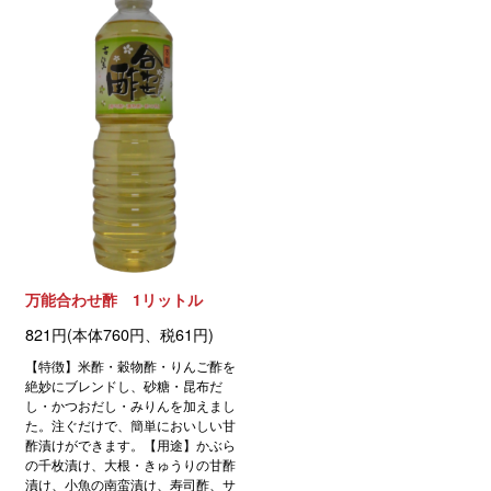
万能合わせ酢 1リットル
821円(本体760円、税61円)
【特徴】米酢・穀物酢・りんご酢を
絶妙にブレンドし、砂糖・昆布だ
し・かつおだし・みりんを加えまし
た。注ぐだけで、簡単においしい甘
酢漬けができます。【用途】かぶら
の千枚漬け、大根・きゅうりの甘酢
漬け、小魚の南蛮漬け、寿司酢、サ