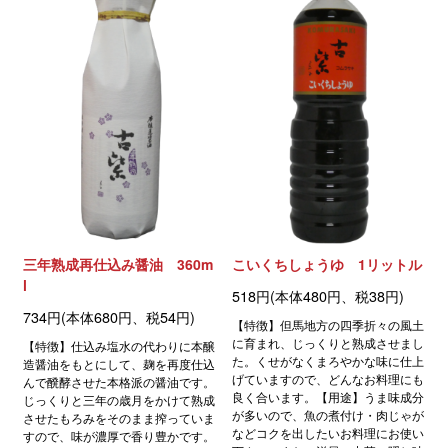
三年熟成再仕込み醤油 360m
こいくちしょうゆ 1リットル
l
518円(本体480円、税38円)
734円(本体680円、税54円)
【特徴】但馬地方の四季折々の風土
に育まれ、じっくりと熟成させまし
【特徴】仕込み塩水の代わりに本醸
た。くせがなくまろやかな味に仕上
造醤油をもとにして、麹を再度仕込
げていますので、どんなお料理にも
んで醗酵させた本格派の醤油です。
良く合います。【用途】うま味成分
じっくりと三年の歳月をかけて熟成
が多いので、魚の煮付け・肉じゃが
させたもろみをそのまま搾っていま
などコクを出したいお料理にお使い
すので、味が濃厚で香り豊かです。