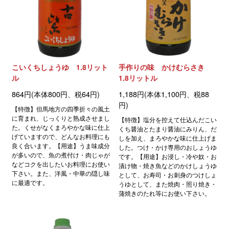
こいくちしょうゆ 1.8リット
手作りの味 かけむらさき
ル
1.8リットル
864円(本体800円、税64円)
1,188円(本体1,100円、税88
円)
【特徴】但馬地方の四季折々の風土
に育まれ、じっくりと熟成させまし
【特徴】塩分を控えて仕込んだこい
た。くせがなくまろやかな味に仕上
くち醤油とたまり醤油にみりん、だ
げていますので、どんなお料理にも
しを加え、まろやかな味に仕上げま
良く合います。【用途】うま味成分
した。つけ・かけ専用のおしょうゆ
が多いので、魚の煮付け・肉じゃが
です。【用途】お浸し・冷や奴・お
などコクを出したいお料理にお使い
漬け物・焼き魚などのかけしょうゆ
下さい。また、洋風・中華の隠し味
として、お寿司・お刺身のつけしょ
に最適です。
うゆとして、また焼肉・照り焼き・
蒲焼きのたれ等にお使い下さい。