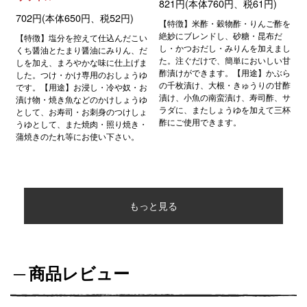
821円(本体760円、税61円)
702円(本体650円、税52円)
【特徴】米酢・穀物酢・りんご酢を
絶妙にブレンドし、砂糖・昆布だ
【特徴】塩分を控えて仕込んだこい
し・かつおだし・みりんを加えまし
くち醤油とたまり醤油にみりん、だ
た。注ぐだけで、簡単においしい甘
しを加え、まろやかな味に仕上げま
酢漬けができます。【用途】かぶら
した。つけ・かけ専用のおしょうゆ
の千枚漬け、大根・きゅうりの甘酢
です。【用途】お浸し・冷や奴・お
漬け、小魚の南蛮漬け、寿司酢、サ
漬け物・焼き魚などのかけしょうゆ
ラダに、またしょうゆを加えて三杯
として、お寿司・お刺身のつけしょ
酢にご使用できます。
うゆとして、また焼肉・照り焼き・
蒲焼きのたれ等にお使い下さい。
もっと見る
商品レビュー