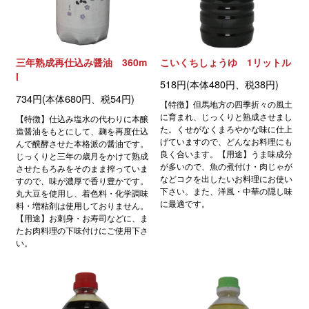
三年熟成再仕込み醤油 360m
こいくちしょうゆ 1リットル
l
518円(本体480円、税38円)
734円(本体680円、税54円)
【特徴】但馬地方の四季折々の風土
に育まれ、じっくりと熟成させまし
【特徴】仕込み塩水の代わりに本醸
た。くせがなくまろやかな味に仕上
造醤油をもとにして、麹を再度仕込
げていますので、どんなお料理にも
んで醗酵させた本格派の醤油です。
良く合います。【用途】うま味成分
じっくりと三年の歳月をかけて熟成
が多いので、魚の煮付け・肉じゃが
させたもろみをそのまま搾っていま
などコクを出したいお料理にお使い
すので、味が濃厚で香り豊かです。
下さい。また、洋風・中華の隠し味
丸大豆を使用し、着色料・化学調味
に最適です。
料・増粘剤は使用しておりません。
【用途】お刺身・お寿司などに、ま
たお肉料理の下味付けにご使用下さ
い。