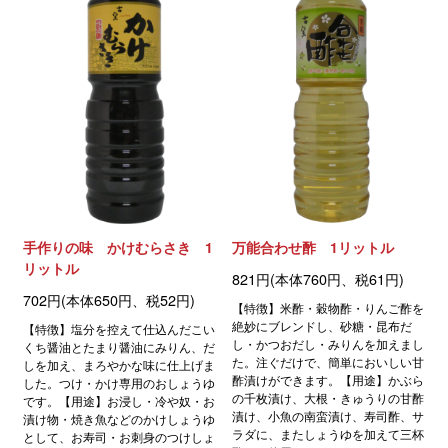
手作りの味 かけむらさき 1
万能合わせ酢 1リットル
リットル
821円(本体760円、税61円)
702円(本体650円、税52円)
【特徴】米酢・穀物酢・りんご酢を
絶妙にブレンドし、砂糖・昆布だ
【特徴】塩分を控えて仕込んだこい
し・かつおだし・みりんを加えまし
くち醤油とたまり醤油にみりん、だ
た。注ぐだけで、簡単においしい甘
しを加え、まろやかな味に仕上げま
酢漬けができます。【用途】かぶら
した。つけ・かけ専用のおしょうゆ
の千枚漬け、大根・きゅうりの甘酢
です。【用途】お浸し・冷や奴・お
漬け、小魚の南蛮漬け、寿司酢、サ
漬け物・焼き魚などのかけしょうゆ
ラダに、またしょうゆを加えて三杯
として、お寿司・お刺身のつけしょ