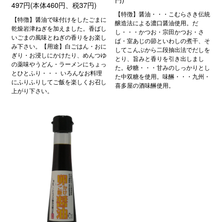
497円(本体460円、税37円)
【特徴】醤油・・・こむらさき伝統
【特徴】醤油で味付けをしたごまに
醸造法による濃口醤油使用。だ
乾燥岩津ねぎを加えました。香ばし
し・・・かつお・宗田かつお・さ
いごまの風味とねぎの香りをお楽し
ば・室あじの節といわしの煮干、そ
み下さい。【用途】白ごはん・おに
してこんぶから二段抽出法でだしを
ぎり・お浸しにかけたり、めんつゆ
とり、旨みと香りを引き出しまし
の薬味やうどん・ラーメンにちょっ
た。砂糖・・・甘みのしっかりとし
とひとふり・・・ いろんなお料理
た中双糖を使用。味醂・・・九州・
にふりふりしてご飯を楽しくお召し
喜多屋の酒味醂使用。
上がり下さい。