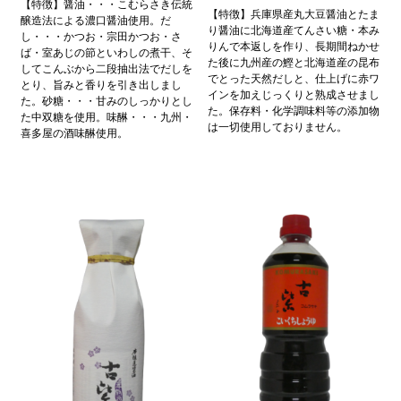
【特徴】醤油・・・こむらさき伝統
【特徴】兵庫県産丸大豆醤油とたま
醸造法による濃口醤油使用。だ
り醤油に北海道産てんさい糖・本み
し・・・かつお・宗田かつお・さ
りんで本返しを作り、長期間ねかせ
ば・室あじの節といわしの煮干、そ
た後に九州産の鰹と北海道産の昆布
してこんぶから二段抽出法でだしを
でとった天然だしと、仕上げに赤ワ
とり、旨みと香りを引き出しまし
インを加えじっくりと熟成させまし
た。砂糖・・・甘みのしっかりとし
た。保存料・化学調味料等の添加物
た中双糖を使用。味醂・・・九州・
は一切使用しておりません。
喜多屋の酒味醂使用。