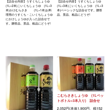
【詰合せ内容】うすくちしょうゆ
【詰合せ内容】うすくちしょうゆ
(1L×2本)こいくちしょうゆ (1L×3
(1L×3本)こいくちしょうゆ (1L×3
本)かけむらさき (1L×1本)お料
本)ベーシックな詰合せです。贈答
理用のうすくち・こいくちしょうゆ
品、景品、粗品にどうぞ!
にかけしょうゆが入った詰合せで
す。贈答品、景品、粗品にどうぞ!
こむらさきしょうゆ (1Lペッ
トボトル×3本入り) 詰合せ
2,052円(本体1,900円、税152