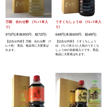
うすくちしょうゆ (1L×1本入
万能 合わせ酢 (1L×1本入
り)
り)
648円(本体600円、税48円)
972円(本体900円、税72円)
【詰合せ内容】 うすくちしょう
【詰合せ内容】万能 合わせ酢 (1
ゆ (1L×1本入り) 人気のうすくち
L×1本) 景品、粗品等に大変喜ば
しょうゆの化粧箱入りです。景品、
れます。
粗品に大変喜ばれます。