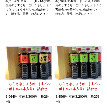
本)だしむらさき (1L×1本)お料
本)万能合わせ酢 (1L×1本)お料理
理用のうすくち・こいくちしょうゆ
用のうすくち・こいくちしょうゆに
にだししょうゆが入った詰合せで
万能合わせ酢が入った詰合せです。
す。贈答品、景品、粗品にどうぞ!
贈答品、景品、粗品にどうぞ!
こむらさきしょうゆ (1Lペッ
こむらさきしょうゆ (1Lペッ
トボトル×6本入り) 詰合せ
トボトル×6本入り) 詰合せ
3,564円(本体3,300円、税264
3,456円(本体3,200円、税256
円)
円)