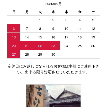
2026年9月
日
月
火
水
木
金
土
1
2
3
4
5
6
7
8
9
10
11
12
13
14
15
16
17
18
19
20
21
22
23
24
25
26
27
28
29
30
定休日にお越しになられるお客様は事前にご連絡下さ
い。出来る限り対応させていただきます。