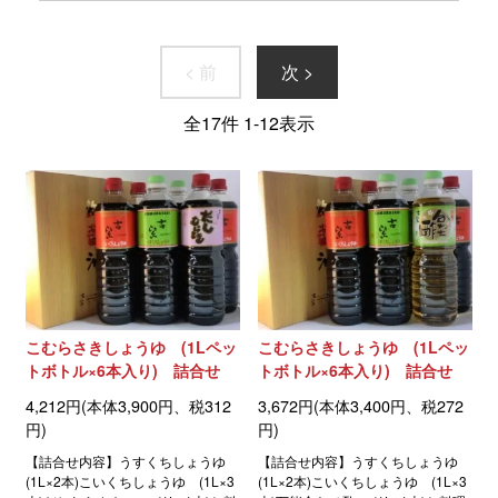
< 前
次 >
全
17
件
1
-
12
表示
こむらさきしょうゆ (1Lペッ
こむらさきしょうゆ (1Lペッ
トボトル×6本入り) 詰合せ
トボトル×6本入り) 詰合せ
4,212円(本体3,900円、税312
3,672円(本体3,400円、税272
円)
円)
【詰合せ内容】うすくちしょうゆ
【詰合せ内容】うすくちしょうゆ
(1L×2本)こいくちしょうゆ (1L×3
(1L×2本)こいくちしょうゆ (1L×3