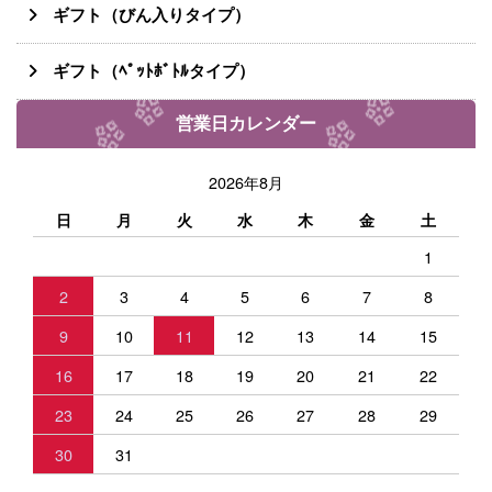
ギフト（びん入りタイプ）
ギフト（ﾍﾟｯﾄﾎﾞﾄﾙタイプ）
営業日カレンダー
2026年8月
日
月
火
水
木
金
土
1
2
3
4
5
6
7
8
9
10
11
12
13
14
15
16
17
18
19
20
21
22
23
24
25
26
27
28
29
30
31