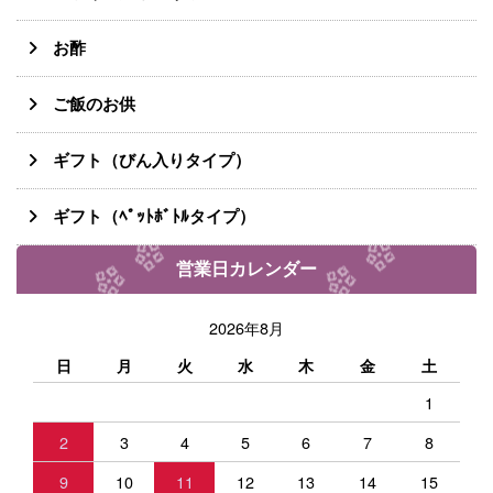
お酢
ご飯のお供
ギフト（びん入りタイプ）
ギフト（ﾍﾟｯﾄﾎﾞﾄﾙタイプ）
営業日カレンダー
2026年8月
日
月
火
水
木
金
土
1
2
3
4
5
6
7
8
9
10
11
12
13
14
15