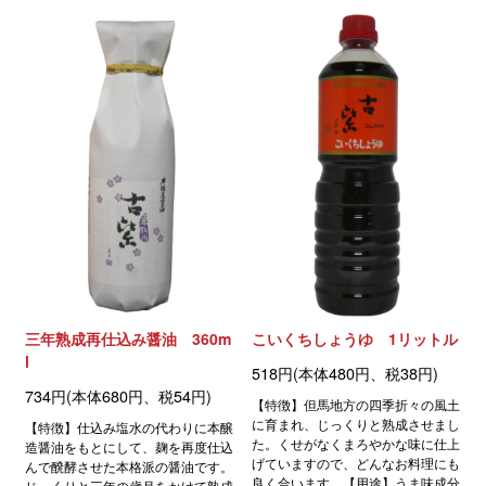
三年熟成再仕込み醤油 360m
こいくちしょうゆ 1リットル
l
518円(本体480円、税38円)
734円(本体680円、税54円)
【特徴】但馬地方の四季折々の風土
に育まれ、じっくりと熟成させまし
【特徴】仕込み塩水の代わりに本醸
た。くせがなくまろやかな味に仕上
造醤油をもとにして、麹を再度仕込
げていますので、どんなお料理にも
んで醗酵させた本格派の醤油です。
良く合います。【用途】うま味成分
じっくりと三年の歳月をかけて熟成