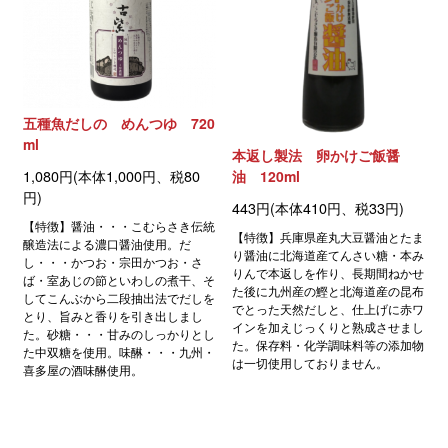
五種魚だしの めんつゆ 720
ml
本返し製法 卵かけご飯醤
1,080円(本体1,000円、税80
油 120ml
円)
443円(本体410円、税33円)
【特徴】醤油・・・こむらさき伝統
【特徴】兵庫県産丸大豆醤油とたま
醸造法による濃口醤油使用。だ
り醤油に北海道産てんさい糖・本み
し・・・かつお・宗田かつお・さ
りんで本返しを作り、長期間ねかせ
ば・室あじの節といわしの煮干、そ
た後に九州産の鰹と北海道産の昆布
してこんぶから二段抽出法でだしを
でとった天然だしと、仕上げに赤ワ
とり、旨みと香りを引き出しまし
インを加えじっくりと熟成させまし
た。砂糖・・・甘みのしっかりとし
た。保存料・化学調味料等の添加物
た中双糖を使用。味醂・・・九州・
は一切使用しておりません。
喜多屋の酒味醂使用。