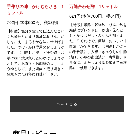
手作りの味 かけむらさき 1
万能合わせ酢 1リットル
リットル
821円(本体760円、税61円)
702円(本体650円、税52円)
【特徴】米酢・穀物酢・りんご酢を
絶妙にブレンドし、砂糖・昆布だ
【特徴】塩分を控えて仕込んだこい
し・かつおだし・みりんを加えまし
くち醤油とたまり醤油にみりん、だ
た。注ぐだけで、簡単においしい甘
しを加え、まろやかな味に仕上げま
酢漬けができます。【用途】かぶら
した。つけ・かけ専用のおしょうゆ
の千枚漬け、大根・きゅうりの甘酢
です。【用途】お浸し・冷や奴・お
漬け、小魚の南蛮漬け、寿司酢、サ
漬け物・焼き魚などのかけしょうゆ
ラダに、またしょうゆを加えて三杯
として、お寿司・お刺身のつけしょ
酢にご使用できます。
うゆとして、また焼肉・照り焼き・
蒲焼きのたれ等にお使い下さい。
もっと見る