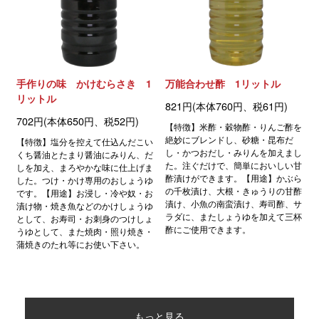
手作りの味 かけむらさき 1
万能合わせ酢 1リットル
リットル
821円(本体760円、税61円)
702円(本体650円、税52円)
【特徴】米酢・穀物酢・りんご酢を
絶妙にブレンドし、砂糖・昆布だ
【特徴】塩分を控えて仕込んだこい
し・かつおだし・みりんを加えまし
くち醤油とたまり醤油にみりん、だ
た。注ぐだけで、簡単においしい甘
しを加え、まろやかな味に仕上げま
酢漬けができます。【用途】かぶら
した。つけ・かけ専用のおしょうゆ
の千枚漬け、大根・きゅうりの甘酢
です。【用途】お浸し・冷や奴・お
漬け、小魚の南蛮漬け、寿司酢、サ
漬け物・焼き魚などのかけしょうゆ
ラダに、またしょうゆを加えて三杯
として、お寿司・お刺身のつけしょ
酢にご使用できます。
うゆとして、また焼肉・照り焼き・
蒲焼きのたれ等にお使い下さい。
もっと見る