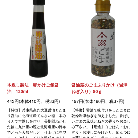
本返し製法 卵かけご飯醤
醤油蔵のごまふりかけ（岩津
油 120ml
ねぎ入り）80ｇ
443円(本体410円、税33円)
497円(本体460円、税37円)
【特徴】兵庫県産丸大豆醤油とたま
【特徴】醤油で味付けをしたごまに
り醤油に北海道産てんさい糖・本み
乾燥岩津ねぎを加えました。香ばし
りんで本返しを作り、長期間ねかせ
いごまの風味とねぎの香りをお楽し
た後に九州産の鰹と北海道産の昆布
み下さい。【用途】白ごはん・おに
でとった天然だしと、仕上げに赤ワ
ぎり・お浸しにかけたり、めんつゆ
インを加えじっくりと熟成させまし
の薬味やうどん・ラーメンにちょっ