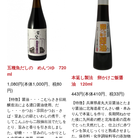
五種魚だしの めんつゆ 720
ml
本返し製法 卵かけご飯醤
1,080円(本体1,000円、税80
油 120ml
円)
443円(本体410円、税33円)
【特徴】醤油・・・こむらさき伝統
【特徴】兵庫県産丸大豆醤油とたま
醸造法による濃口醤油使用。だ
り醤油に北海道産てんさい糖・本み
し・・・かつお・宗田かつお・さ
りんで本返しを作り、長期間ねかせ
ば・室あじの節といわしの煮干、そ
た後に九州産の鰹と北海道産の昆布
してこんぶから二段抽出法でだしを
でとった天然だしと、仕上げに赤ワ
とり、旨みと香りを引き出しまし
インを加えじっくりと熟成させまし
た。砂糖・・・甘みのしっかりとし
た。保存料・化学調味料等の添加物
た中双糖を使用。味醂・・・九州・