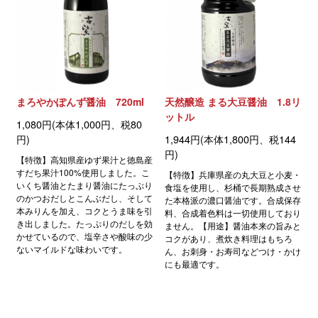
まろやかぽんず醤油 720ml
天然醸造 まる大豆醤油 1.8リ
ットル
1,080円(本体1,000円、税80
円)
1,944円(本体1,800円、税144
円)
【特徴】高知県産ゆず果汁と徳島産
すだち果汁100%使用しました。こ
【特徴】兵庫県産の丸大豆と小麦・
いくち醤油とたまり醤油にたっぷり
食塩を使用し、杉桶で長期熟成させ
のかつおだしとこんぶだし、そして
た本格派の濃口醤油です。合成保存
本みりんを加え、コクとうま味を引
料、合成着色料は一切使用しており
き出しました。たっぷりのだしを効
ません。【用途】醤油本来の旨みと
かせているので、塩辛さや酸味の少
コクがあり、煮炊き料理はもちろ
ないマイルドな味わいです。
ん、お刺身・お寿司などつけ・かけ
にも最適です。