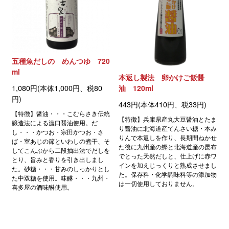
五種魚だしの めんつゆ 720
ml
本返し製法 卵かけご飯醤
1,080円(本体1,000円、税80
油 120ml
円)
443円(本体410円、税33円)
【特徴】醤油・・・こむらさき伝統
【特徴】兵庫県産丸大豆醤油とたま
醸造法による濃口醤油使用。だ
り醤油に北海道産てんさい糖・本み
し・・・かつお・宗田かつお・さ
りんで本返しを作り、長期間ねかせ
ば・室あじの節といわしの煮干、そ
た後に九州産の鰹と北海道産の昆布
してこんぶから二段抽出法でだしを
でとった天然だしと、仕上げに赤ワ
とり、旨みと香りを引き出しまし
インを加えじっくりと熟成させまし
た。砂糖・・・甘みのしっかりとし
た。保存料・化学調味料等の添加物
た中双糖を使用。味醂・・・九州・
は一切使用しておりません。
喜多屋の酒味醂使用。