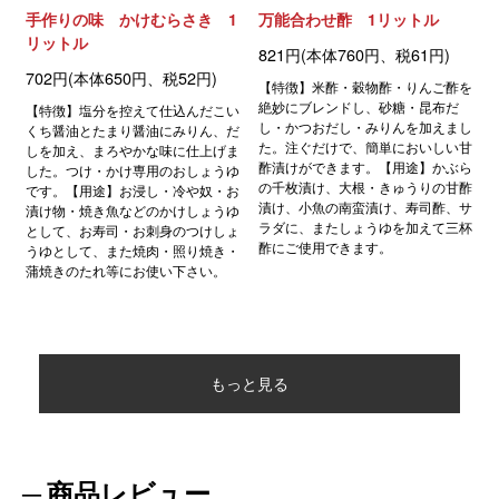
手作りの味 かけむらさき 1
万能合わせ酢 1リットル
リットル
821円(本体760円、税61円)
702円(本体650円、税52円)
【特徴】米酢・穀物酢・りんご酢を
絶妙にブレンドし、砂糖・昆布だ
【特徴】塩分を控えて仕込んだこい
し・かつおだし・みりんを加えまし
くち醤油とたまり醤油にみりん、だ
た。注ぐだけで、簡単においしい甘
しを加え、まろやかな味に仕上げま
酢漬けができます。【用途】かぶら
した。つけ・かけ専用のおしょうゆ
の千枚漬け、大根・きゅうりの甘酢
です。【用途】お浸し・冷や奴・お
漬け、小魚の南蛮漬け、寿司酢、サ
漬け物・焼き魚などのかけしょうゆ
ラダに、またしょうゆを加えて三杯
として、お寿司・お刺身のつけしょ
酢にご使用できます。
うゆとして、また焼肉・照り焼き・
蒲焼きのたれ等にお使い下さい。
もっと見る
商品レビュー