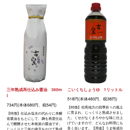
三年熟成再仕込み醤油 360m
こいくちしょうゆ 1リットル
l
518円(本体480円、税38円)
734円(本体680円、税54円)
【特徴】但馬地方の四季折々の風土
に育まれ、じっくりと熟成させまし
【特徴】仕込み塩水の代わりに本醸
た。くせがなくまろやかな味に仕上
造醤油をもとにして、麹を再度仕込
げていますので、どんなお料理にも
んで醗酵させた本格派の醤油です。
良く合います。【用途】うま味成分
じっくりと三年の歳月をかけて熟成